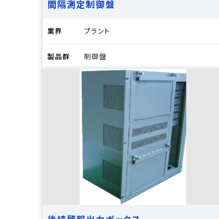
間隔測定制御盤
業界
プラント
製品群
制御盤