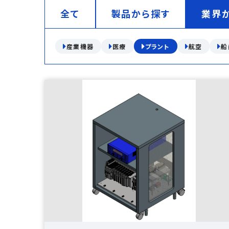
全て
製品から探す
業界
産業機器
医療
プラント
航空
船