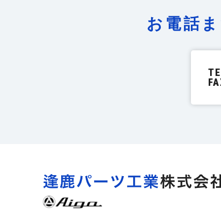
お電話ま
TE
FA